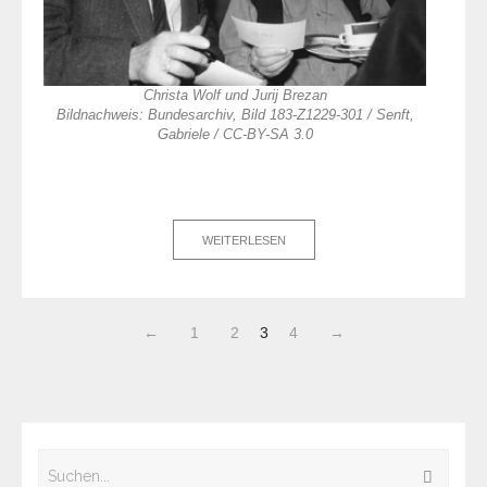
Christa Wolf und Jurij Brezan
Bildnachweis: Bundesarchiv, Bild 183-Z1229-301 / Senft,
Gabriele / CC-BY-SA 3.0
WEITERLESEN
←
1
2
3
4
→