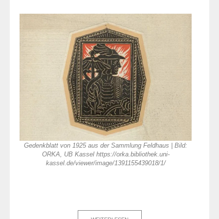
Gedenkblatt von 1925 aus der Sammlung Feldhaus | Bild:
ORKA, UB Kassel https://orka.bibliothek.uni-
kassel.de/viewer/image/1391155439018/1/