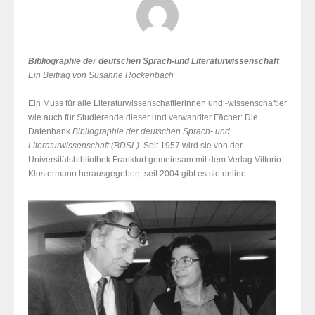
Bibliographie der deutschen Sprach-und Literaturwissenschaft
Ein Beitrag von Susanne Rockenbach
Ein Muss für alle Literaturwissenschaftlerinnen und -wissenschaftler
wie auch für Studierende dieser und verwandter Fächer: Die
Datenbank
Bibliographie der deutschen Sprach- und
Literaturwissenschaft (BDSL)
. Seit 1957 wird sie von der
Universitätsbibliothek Frankfurt gemeinsam mit dem Verlag Vittorio
Klostermann herausgegeben, seit 2004 gibt es sie online.